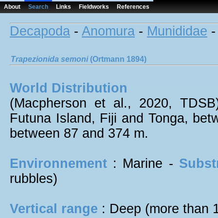
About
Search
Links
Fieldworks
References
Decapoda
-
Anomura
-
Munididae
Trapezionida
semoni
(Ortmann 1894)
World Distribution
(Macpherson et al., 2020, TDSB
Futuna Island, Fiji and Tonga, b
between 87 and 374 m.
Environnement
: Marine -
Subst
rubbles)
Vertical range
: Deep (more than 