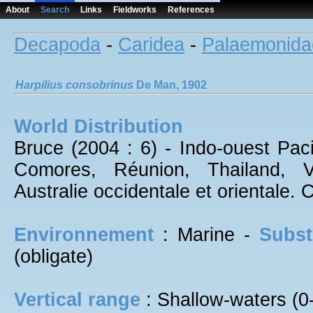
About
Search
Links
Fieldworks
References
Decapoda
-
Caridea
-
Palaemonida
Harpilius
consobrinus
De Man, 1902
World Distribution
Bruce (2004 : 6) - Indo-ouest Paci
Comores, Réunion, Thailand, Vi
Australie occidentale et orientale
Environnement
: Marine -
Subst
(obligate)
Vertical range
: Shallow-waters (0