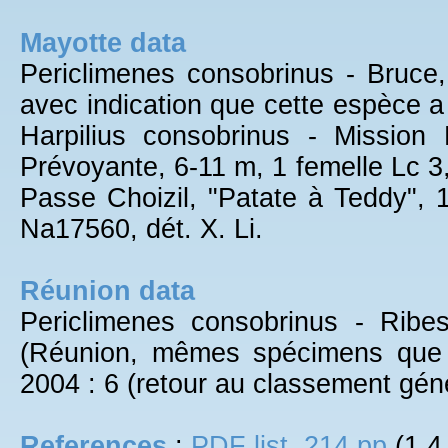
Mayotte data
Periclimenes consobrinus - Bruce,
avec indication que cette espèce a 
Harpilius consobrinus - Missio
Prévoyante, 6-11 m, 1 femelle Lc 3
Passe Choizil, "Patate à Teddy",
Na17560, dét. X. Li.
Réunion data
Periclimenes consobrinus - Ribe
(Réunion, mêmes spécimens que R
2004 : 6 (retour au classement gé
References
:
PDF list, 214 pp
(1.4